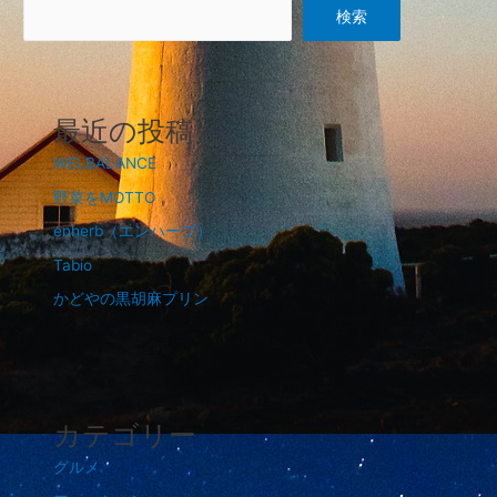
検索
最近の投稿
WELBALANCE
野菜をMOTTO
enherb（エンハーブ）
Tabio
かどやの黒胡麻プリン
カテゴリー
グルメ