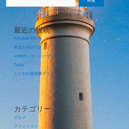
検索
最近の投稿
WELBALANCE
野菜をMOTTO
enherb（エンハーブ）
Tabio
かどやの黒胡麻プリン
カテゴリー
グルメ
ファッション